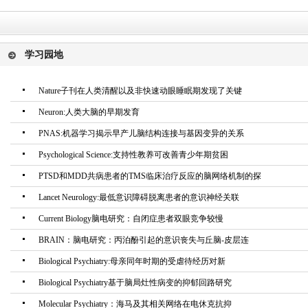
学习园地
Nature子刊在人类清醒以及非快速动眼睡眠期发现了关键
Neuron:人类大脑的早期发育
PNAS:机器学习揭示早产儿脑结构连接与基因变异的关系
Psychological Science:支持性教养可改善青少年期贫困
PTSD和MDD共病患者的TMS临床治疗反应的脑网络机制的探
Lancet Neurology:最低意识障碍脱离患者的意识神经关联
Current Biology脑电研究：自闭症患者双眼竞争较慢
BRAIN：脑电研究：丙泊酚引起的意识丧失与丘脑-皮层连
Biological Psychiatry:母亲同年时期的受虐待经历对新
Biological Psychiatry基于脑局灶性病变的抑郁回路研究
Molecular Psychiatry：海马及其相关网络在电休克抗抑