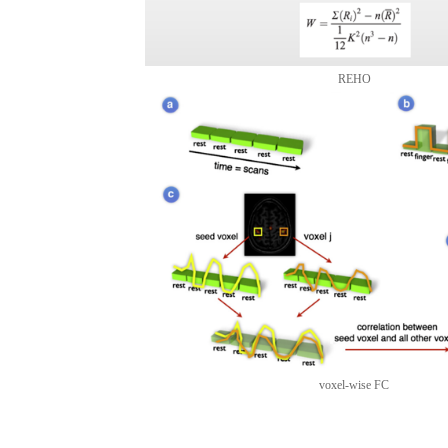
REHO
voxel-wise FC