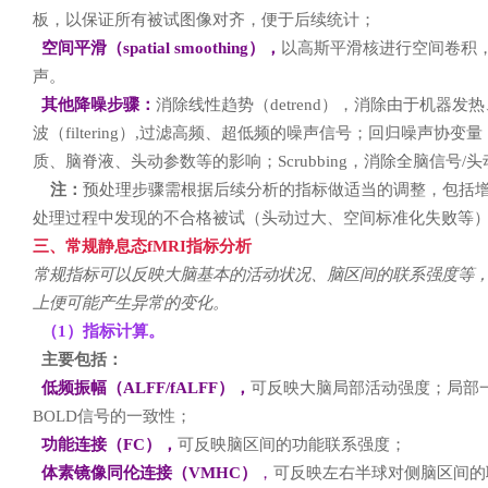
板，以保证所有被试图像对齐，便于后续统计；
空间平滑（spatial smoothing），
以高斯平滑核进行空间卷积
声。
其他降噪步骤：
消除线性趋势（detrend），消除由于机器
波（filtering）,过滤高频、超低频的噪声信号；回归噪声协变量（nuis
质、脑脊液、头动参数等的影响；Scrubbing，消除全脑信号
注：
预处理步骤需根据后续分析的指标做适当的调整，包括
处理过程中发现的不合格被试（头动过大、空间标准化失败等
三、常规静息态fMRI指标分析
常规指标可以反映大脑基本的活动状况、脑区间的联系强度等
上便可能产生异常的变化。
（1）
指标计算。
主要包括：
低频振幅（ALFF/fALFF），
可反映大脑局部活动强度；局部一
BOLD信号的一致性；
功能连接（FC），
可反映脑区间的功能联系强度；
体素镜像同伦连接（VMHC）
，
可反映左右半球对侧脑区间的