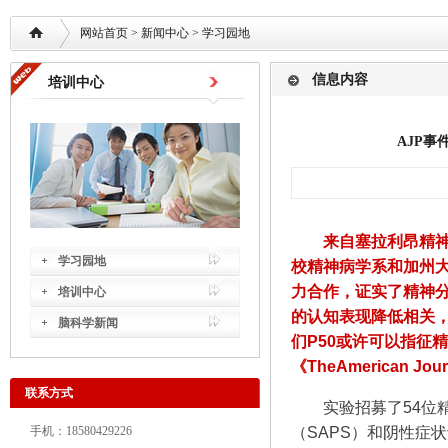
网站首页
> 新闻中心 >
学习园地
信息内容
培训中心
AJP
来自塞拉利昂精
学习园地
校精神病学系和加州
力合作，证实了精神分
培训中心
的认知表现降低相关
脑科学新闻
们P50或许可以指征
《TheAmerican Jou
联系方式
实验招募了54位
手机：18580429226
（SAPS）和阴性症