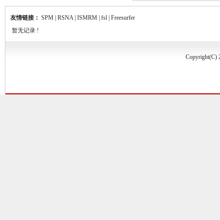
友情链接：
SPM
|
RSNA
|
ISMRM
|
fsl
|
Freesurfer
暂无记录 !
Copyrigh