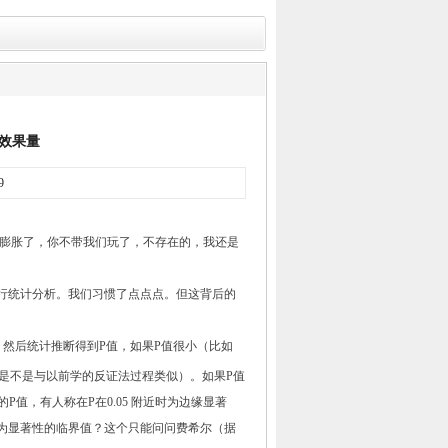
效果量
9
膨胀了，你不带我们玩了，不存在的，我还是
行统计分析。我们习惯了点点点。但这背后的
。然后统计推断得到
P
值，如果
P
值很小（比如
是不是与以前学的反证法过程类似）。如果
P
值
的
P
值，有人称在
P
在
0.05
附近时为边缘显著
为显著性的临界值？这个只能问问费希尔（据