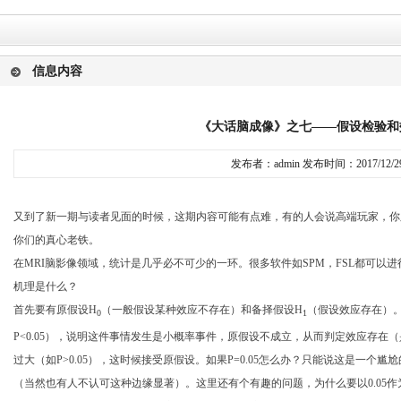
信息内容
《大话脑成像》之七——假设检验和
发布者：admin 发布时间：2017/12/2
又到了新一期与读者见面的时候，这期内容可能有点难，有的人会说高端玩家，你
你们的真心老铁。
在
MRI
脑影像领域，统计是几乎必不可少的一环。很多软件如
SPM
，
FSL
都可以进
机理是什么？
首先要有原假设
H
（一般假设某种效应不存在）和备择假设
H
（假设效应存在）
0
1
P<0.05
），说明这件事情发生是小概率事件，原假设不成立，从而判定效应存在（
过大（如
P>0.05
），这时候接受原假设。如果
P=0.05
怎么办？只能说这是一个尴尬
（当然也有人不认可这种边缘显著）。这里还有个有趣的问题，为什么要以
0.05
作