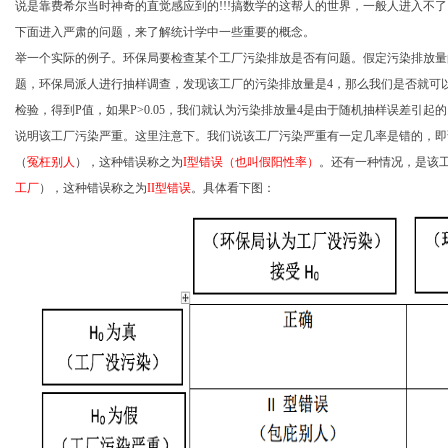
说是靠费希尔当时神奇的直觉感应到的
!!!
搞数学的这帮人的世界，一般人进入不了
下面进入严肃的问题，来了解统计学中一些重要的概念。
举一个实际的例子。环保局要检查某个工厂污染排放是否有问题。假定污染排放量
题，环保局派人进行抽样调查，发现该工厂的污染排放量是
4
，那么我们是否就可
检验，得到
P
值，如果
P>0.05
，我们就认为污染排放量
4
是由于随机抽样误差引起的
说明该工厂污染严重。这里注意下。我们说该工厂污染严重有一定几率是错的，即
（
冤枉别人
），这种错误称之为
I
型错误（也叫假阳性率）
。还有一种情况，是该
工厂
），这种错误称之为
II
型错误
。具体看下图：