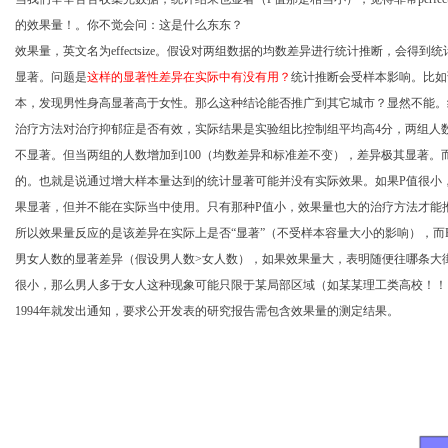
的效果量！。你不觉会问：这是什么东东？
效果量，英文名为
effectsize
。假设对两组数据的均数差异进行统计推断，会得到统
显著。问题是
这样的显著性差异在实际中有没有用？
统计推断会受样本影响。比如
本，发现男性身高显著高于女性。那么这种结论能否推广到其它城市？显然不能。
治疗方法对治疗抑郁症是否有效，实际结果是实验组比控制组平均高
4
分，两组人
不显著。但当两组的人数增加到
100
（均数差异和标准差不变），差异极其显著。
的。也就是说通过增大样本量达到的统计显著可能并没有实际效果。如果
P
值很小
果显著，但并不能在实际当中使用。只有那种
P
值小，效果量也大的治疗方法才能
所以效果量反应的是该差异在实际上是否“显著”（不受样本容量大小的影响），而
男女人数的显著差异（假设男人数
>
女人数），如果效果量大，表明随便往哪条大
很小，那么男人多于女人这种现象可能只限于某局部区域（如某某理工类高校！！
1994
年就发出通知，要求公开发表的研究报告需包含效果量的测定结果。