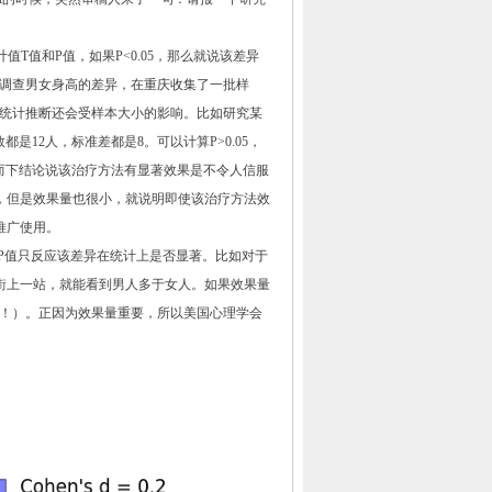
计值
T
值和
P
值，如果
P<0.05
，那么就说该差异
调查男女身高的差异，在重庆收集了一批样
统计推断还会受样本大小的影响。比如研究某
数都是
12
人，标准差都是
8
。可以计算
P>0.05
，
而下结论说该治疗方法有显著效果是不令人信服
，但是效果量也很小，就说明即使该治疗方法效
推广使用。
P
值只反应该差异在统计上是否显著。比如对于
街上一站，就能看到男人多于女人。如果效果量
！）。正因为效果量重要，所以美国心理学会