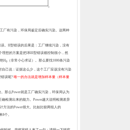
工厂有污染，环保局鉴定后确实污染。这两种
错误。
II
型错误的后果是：工厂继续污染，没有
个理想的方案是把
I
和
II
型错误都控制很小，然
绝
H
（非常小心求证）。那么要找
1000
条污染
0
对自己说：证据这么少，这个工厂应该没有污染
型错误呢
?
唯一的办法就是增加样本量（样本量
染。那么
Power
就是工厂确实污染，环保局认为
正确检测出来的能力。
Power
越大说明检测差异
计方法的
Power
很大。比如比较两组人的
来
8
个。
t
的时候，突然审稿人来了一句：请报一下研究