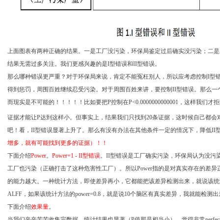
上面图表有两种正确的结果。一是工厂没污染，环保局鉴定过后确实没污染；二是
结果无需过多关注。我们更感兴趣的是
I
型错误和
II
型错误。
那么哪种错误更严重？对于环保局来说，肯定不能冤枉别人，所以应考虑控制
I
型
得到惩罚，周围百姓继续忍受污染。对于周围百姓来讲，要控制
II
型错误。那么一
而现实是不可能的！！！！！比如要把
P
控制在
P<0.0000000000001
，这样我们才拒
证据才能让
P
达到这样小。但事实上，结果我们只找到
20
条证据，这时候自己都会
吧！看，
II
型错误显著上升了。那么有没有办法在其他条件一定的情况下，降低
II
增多，就有可能找到更多的证据）！！
下面介绍
Power
。
Power=1 - II
型错误
。
II
型错误是工厂确实污染，环保局认为没污
工厂也污染（正确打击了这种危害性工厂）。所以
Power
指的是对真实存在的差异
的能力越大。一种统计方法，即使差异再小，它都能把该差异检测出来，就说该统
ALFF
，如果该统计方法的
power=0.8
，就是说
10
个脑区有真实差异，我就能检测出
下面介绍
效果量
。
当我们辛辛苦苦收集完数据，统计结果也显著（
P
值那是相当小），觉得非常
perfec