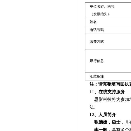
单位名称、税号
（发票抬头）
姓名
电话号码
缴费方式
银行信息
汇款备注
注：请完整填写回执
11
、在线支持服务
思影科技将为参加
法。
12
、人员简介
张嫡嫡，硕士，
具
李一帆，
具有多个