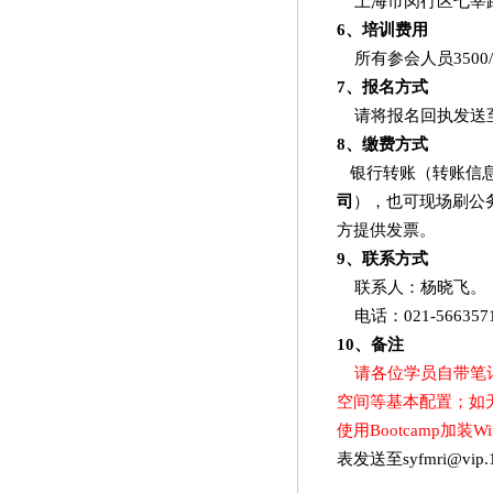
上海市闵行区七莘
6
、培训费用
所有参会人员
3500/
7
、报名方式
请将报名回执发送
8
、缴费方式
银行转账（转账信
司
），也可现场刷公
方提供发票。
9
、联系方式
联系人：杨晓飞。
电话：
021-566357
10
、备注
请各位学员自带笔
空间等基本配置；如
使用
Bootcamp
加装
Wi
表发送至
syfmri@vip.