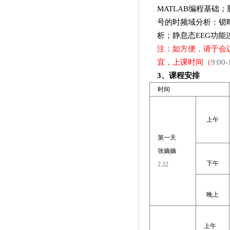
MATLAB
编程基础
；
号的时频域分析：锁
析；静息态
EEG
功能
注：如方便，请于会
宜，上课时间（
9:00-
3
、课程安排
时间
上午
第一天
张嫡嫡
下午
2.22
晚上
上午