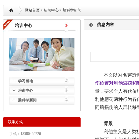
网站首页
> 新闻中心 >
脑科学新闻
信息内容
培训中心
本文以
94
名穿透
学习园地
伤位置对利他惩罚和
培训中心
量，要求个人有代价
利他惩罚两种行为各
脑科学新闻
同脑损伤的人群转移
联系方式
背景
利他主义是人类
手机：18580429226