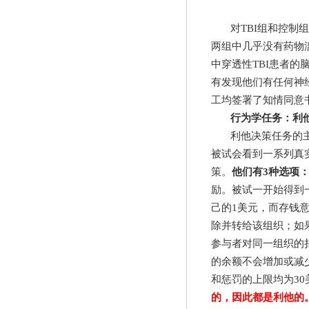
对
TBI
组和控制组
两组中几乎没有药物
中穿透性
TBI
患者的
有发现他们有任何神
工均签署了知情同意
行为学任务：利
利他决策任务的
被试会看到一系列真
策。
他们有
3
种选项
励。被试一开始得到
己的
1
美元，而存钱意
除并转给该组织；如果
参与者对同一组织的
的余额不会增加或减
和惩罚的上限均为
30
的，因此都是利他的