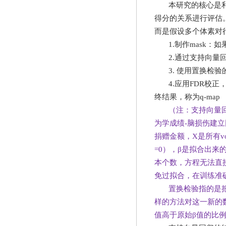
本研究的核心是
得分的关系进行评估
而是假设多个体素对
1.
制作
mask
：如
2.
通过支持向量
3.
使用置换检验
4.
应用
FDR
校正
终结果，称为
q-map
（注：支持向量
为学成绩
-
脑损伤建立
捐赠金额，
X
是所有
v
=0
），β是拟合出来
本个数，方程无法直
免过拟合，在训练准
置换检验指的是
样的方法对这一新的
值高于原始β值的比