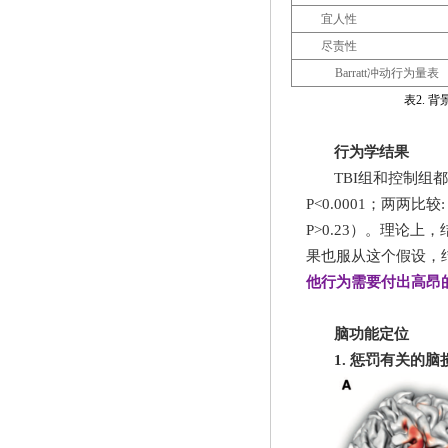
宜人性
尽责性
Barratt
冲动行为量表
表
2.
背
行为学结果
TBI
组和控制组都
P<0.0001
；两两比较
:
P>0.23
）。理论上，
果也服从这个假设，
他行为需要付出高昂
脑功能定位
1.
惩罚有关的脑