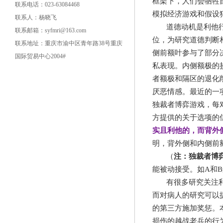
框架下，人们会牺牲
联系电话：023-63084468
模拟经济游戏和假设
联系人：杨晓飞
道德动机是利他
联系邮箱：syfmri@163.com
位，为研究道德判断
联系地址：重庆市渝中区青年路38号重庆
侧前额叶参与了部分
国际贸易中心2004#
私表现。内侧额极的
者额极和隔区的退化
厌恶情感。最近的一
独裁者博弈游戏，每
方提供的关于选项的
实且利他的，而背外
明，背外侧和内侧前
（
注：独裁者博
能被动接受。如
A
和
B
有很多研究关注
而对病人的研究可以
的第三方施加奖惩。
损伤的越战老兵的行