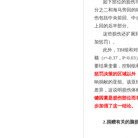
如下部位的损伤
分之二和海马旁回的
伤包括中央前回、中
上回的后半部分。
这些损伤还扩展
加惩罚）。
此外，
TBI
组和对
额（
r=-0.37
，
P<0.03
要结果变量，控制组
惩罚决策的区域以外
响捐献的亚组。该亚
差异，这说明损伤体
键因素是损伤部位而
步加强了这一结论。
2.
捐赠有关的脑