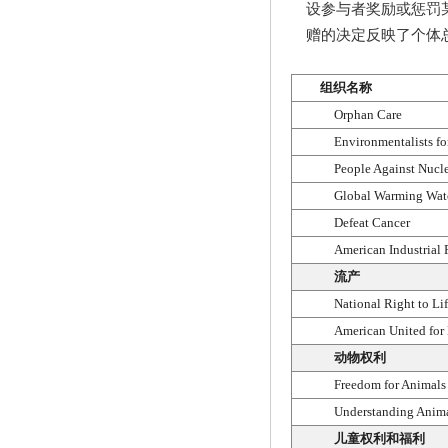
设参与者奖励或惩罚
赠的决定反映了个体
组织名称
Orphan Care
Environmentalists f
People Against Nucl
Global Warming Wat
Defeat Cancer
American Industrial
流产
National Right to L
American United for 
动物权利
Freedom for Animals
Understanding Anima
儿童权利和福利