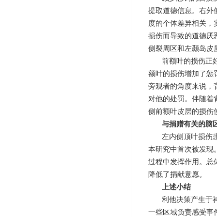
提取道德信息。右外
度的个体差异相关，
损伤而导致的道德厌
侧裂周区和左颞岛皮
前额叶的损伤正
额叶的损伤增加了惩
旁观者的角度来说，
对他的处罚。伴随着
侧前额叶皮层的损伤
与捐赠有关的脑
左内侧顶叶损伤
本研究中首次被发现
过程中发挥作用。总
降低了捐献意愿。
上述小结
利他决策产生于
一些区域负责感受事