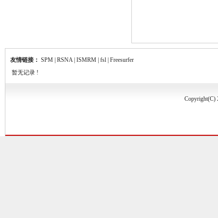
友情链接：
SPM
|
RSNA
|
ISMRM
|
fsl
|
Freesurfer
暂无记录 !
Copyrigh