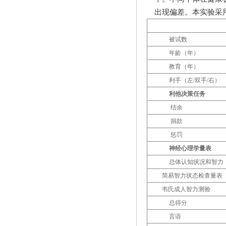
出现偏差。本实验采
被试数
年龄（年）
教育（年）
利手（左
/
双手
/
右）
利他决策任务
结余
捐款
惩罚
神经心理学量表
总体认知状况和智力
简易智力状态检查量表
韦氏成人智力测验
总得分
言语