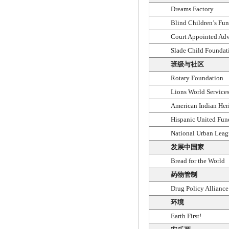
Dreams Factory
Blind Children’s Fu
Court Appointed Adv
Slade Child Foundat
班级与社区
Rotary Foundation
Lions World Services
American Indian Her
Hispanic United Fun
National Urban Leag
发展中国家
Bread for the World
药物管制
Drug Policy Alliance
环境
Earth First!