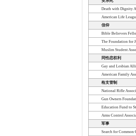
安乐死
Death with Dignity A
American Life Leagu
信仰
Bible Believers Fell
The Foundation for 
Muslim Student Asso
同性恋权利
Gay and Lesbian All
American Family Ass
枪支管制
National Rifle Assoc
Gun Owners Foundat
Education Fund to S
Arms Control Associ
军事
Search for Common 