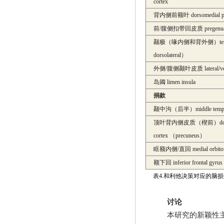
cortex
背内侧前额叶
dorsomedial p
前
/
腹侧扣带回皮质
pregenua
颞极（喙内侧和背外侧）
t
dorsolateral
）
外侧
/
腹侧颞叶皮质
lateral/
岛阈
limen insula
捐款
颞中沟（后半）
middle temp
顶叶背内侧皮质（楔前）
d
cortex
（
precuneus
）
眶额内侧
/
直回
medial orbito
额下回
inferior frontal gyrus
表
4.
和利他决策对应的脑损
讨论
本研究的新颖性